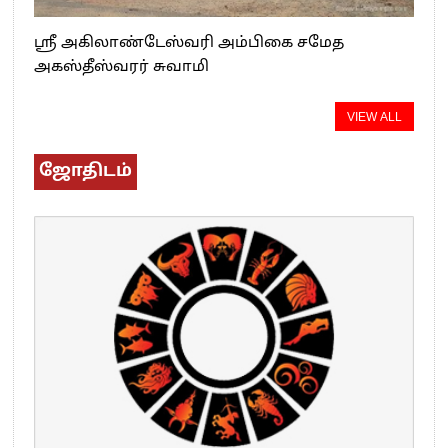
ஸ்ரீ அகிலாண்டேஸ்வரி அம்பிகை சமேத
அகஸ்தீஸ்வரர் சுவாமி
VIEW ALL
ஜோதிடம்