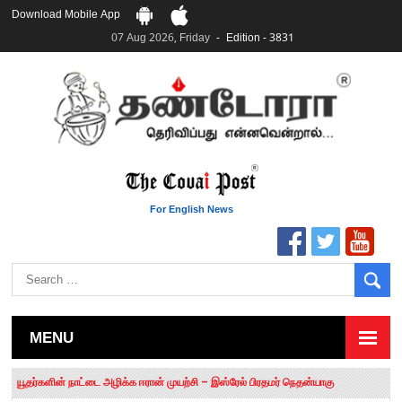
Download Mobile App
07 Aug 2026, Friday
Edition - 3831
For English News
MENU
தமிழக சட்டப்பேரவையில் காலியிடங்கள் 6 ஆக உயர்வு
யூதர்களின் நாட்டை அழிக்க ஈரான் முயற்சி – இஸ்ரேல் பிரதமர் நெதன்யாகு
“மக்களால் நிராகரிக்கப்பட்டவர் ஸ்டாலின்!” – செங்கோட்டையன்