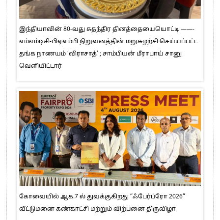
இந்தியாவின் 80-வது சுதந்திர தினத்தையையொட்டி ——-
எம்எம்டிசி-பிஏஎம்பி நிறுவனத்தின் மறுசுழற்சி செய்யப்பட்ட
தங்க நாணயம் ‘விராசாத்’ ; சாம்பியன் மீராபாய் சானு
வெளியிட்டார்
கோவையில் ஆக.7 ல் துவக்குகிறது “ஃபேர்ப்ரோ 2026”
வீட்டுமனை கண்காட்சி மற்றும் விற்பனை திருவிழா