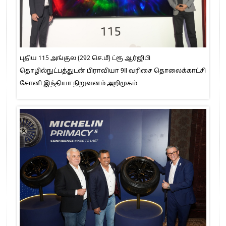
புதிய 115 அங்குல (292 செ.மீ) ட்ரூ ஆர்ஜிபி
தொழில்நுட்பத்துடன் பிராவியா 9II வரிசை தொலைக்காட்சி
சோனி இந்தியா நிறுவனம் அறிமுகம்