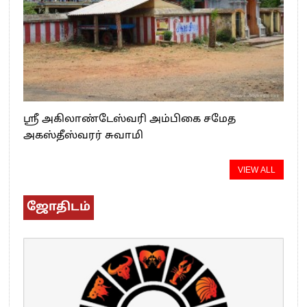
ஸ்ரீ அகிலாண்டேஸ்வரி அம்பிகை சமேத
அகஸ்தீஸ்வரர் சுவாமி
VIEW ALL
ஜோதிடம்