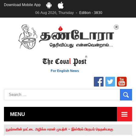
Download Mobile App
06 Aug 2026, Thursday
Edition - 3830
For English News
MENU
தமிழக சட்டப்பேரவையில் காலியிடங்கள் 6 ஆக உயர்வு
யூதர்களின் நாட்டை அழிக்க ஈரான் முயற்சி – இஸ்ரேல் பிரதமர் நெதன்யாகு
“மக்களால் நிராகரிக்கப்பட்டவர் ஸ்டாலின்!” – செங்கோட்டையன்