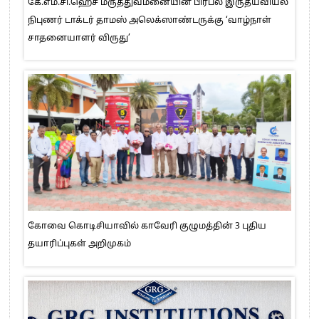
கே.எம்.சி.ஹெச் மருத்துவமனையின் பிரபல இருதயவியல்
நிபுணர் டாக்டர் தாமஸ் அலெக்ஸாண்டருக்கு ‘வாழ்நாள்
சாதனையாளர் விருது’
கோவை கொடிசியாவில் காவேரி குழுமத்தின் 3 புதிய
தயாரிப்புகள் அறிமுகம்