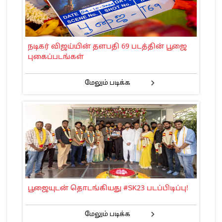
நடிகர் விஜய்யின் தளபதி 69 படத்தின் பூஜை
புகைப்படங்கள்
மேலும் படிக்க
பூஜையுடன் தொடங்கியது #SK23 படப்பிடிப்பு!
மேலும் படிக்க