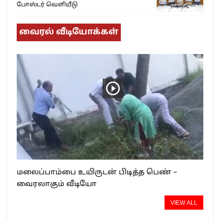
போஸ்டர் வெளியீடு
வைரல் வீடியோக்கள்
மலைப்பாம்பை உயிருடன் பிடித்த பெண் –
வைரலாகும் வீடியோ
VIEW ALL