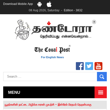
Download Mobile App
08 Aug 2026, Saturday
Edition - 3832
For English News
MENU
தமிழக சட்டப்பேரவையில் காலியிடங்கள் 6 ஆக உயர்வு
யூதர்களின் நாட்டை அழிக்க ஈரான் முயற்சி – இஸ்ரேல் பிரதமர் நெதன்யாகு
“மக்களால் நிராகரிக்கப்பட்டவர் ஸ்டாலின்!” – செங்கோட்டையன்