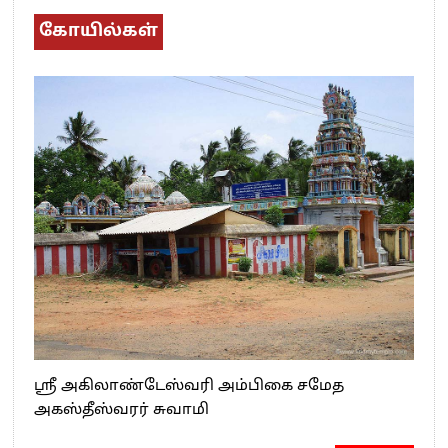
கோயில்கள்
ஸ்ரீ அகிலாண்டேஸ்வரி அம்பிகை சமேத
அகஸ்தீஸ்வரர் சுவாமி