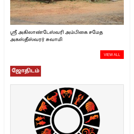
ஸ்ரீ அகிலாண்டேஸ்வரி அம்பிகை சமேத
அகஸ்தீஸ்வரர் சுவாமி
VIEW ALL
ஜோதிடம்