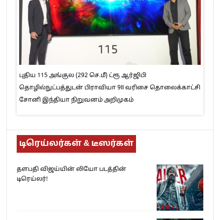
புதிய 115 அங்குல (292 செ.மீ) ட்ரூ ஆர்ஜிபி
தொழில்நுட்பத்துடன் பிராவியா 9II வரிசை தொலைக்காட்சி
சோனி இந்தியா நிறுவனம் அறிமுகம்
டிரெய்லர்கள் & டீஸர்கள்
தளபதி விஜய்யின் லியோ படத்தின்
டிரெய்லர்!