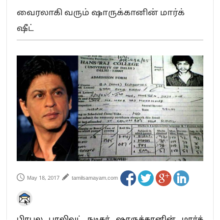
“மக்களால் நிராகரிக்கப்பட்டவர் ஸ்டாலின்!” – செங்கோட்டையன்
வைரலாகி வரும் ஷாருக்கானின் மார்க்
எங்களை நீக்குவதற்கு இபிஎஸ்க்கு அதிகாரம் இல்லை.. – சி. வி.சண்முகம்
ஷீட்
எஸ்.பி.வேலுமணி, சி.வி.சண்முகம் உள்ளிட்ட MLA-க்கள் பதவி பறிப்பு
”நீட் தேர்வை முழுமையாக ரத்து செய்ய வேண்டும்”- முதல்வர் விஜய்
“மாணவர்கள் நடத்திய மொழிப்போரில் ஸ்டிக்கர் ஒட்டிக்கொண்டது திமுக”- பாமக
தலைவர் அன்புமணி ராமதாஸ்
பிரவீன் சக்ரவர்த்தியின் கருத்து காங்கிரஸ் தலைமையின் கருத்து கிடையாது – கார்த்தி
சிதம்பரம்
“ஜெயலலிதா அவர்களே என் ரோல் மாடல்” -பிரேமலதா விஜயகாந்த் பேட்டி
ராகுல் காந்தி கைது – தவெக தலைவர் விஜய் கண்டனம்
செத்து சாம்பல் ஆனாலும் தனித்துதான் போட்டி – சீமான்
பாகிஸ்தானின் அணு ஆயுத மிரட்டலுக்கு அஞ்சமாட்டோம் – இந்தியா
மத்திய ஆசிரியர் தகுதித் தேர்வு: பட்டதாரிகள் அக்.16 வரை விண்ணப்பிக்கலாம்
தமிழக சட்டப்பேரவையில் காலியிடங்கள் 6 ஆக உயர்வு
May 18, 2017
tamilsamayam.com
பிரபல பாலிவுட் நடிகர் ஷாருக்கானின் மார்க்