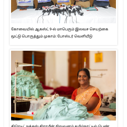
கோவையில் ஆகஸ்ட் 9-ல் மாபெரும் இலவச செயற்கை
மூட்டு பொருத்தும் முகாம்: போஸ்டர் வெளியீடு
கிரெடிட்அக்சஸ் கிராமீன் நிறுவனம் தமிழ்நாட்டில் பெண்