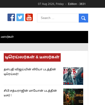
07 Aug 2026, Friday
Edition - 3831
& டீஸர்கள்
டிரெய்லர்கள் & டீஸர்கள்
தளபதி விஜய்யின் லியோ படத்தின்
டிரெய்லர்!
சிபி சத்யராஜின் மாயோன் படத்தின்
டீசர் !