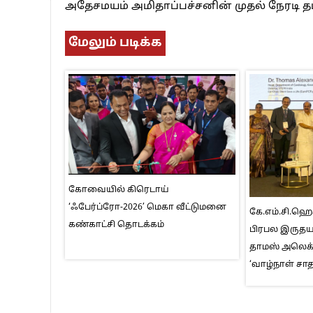
அதேசமயம் அமிதாப்பச்சனின் முதல் நேரடி தமிழ
மேலும் படிக்க
கோவையில் கிரெடாய்
‘ஃபேர்ப்ரோ-2026’ மெகா வீட்டுமனை
கே.எம்.சி.ஹ
கண்காட்சி தொடக்கம்
பிரபல இருதயவ
தாமஸ் அலெக்
‘வாழ்நாள் சா