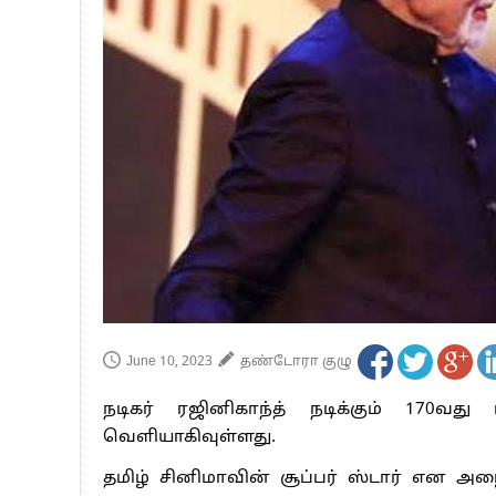
பாகிஸ்தானின் அணு ஆயுத மிரட்டலுக்கு
மத்திய ஆசிரியர் தகுதித் தேர்வு: பட்டத
தமிழக சட்டப்பேரவையில் காலியிடங்கள் 
June 10, 2023
தண்டோரா குழு
நடிகர் ரஜினிகாந்த் நடிக்கும் 170வது 
வெளியாகிவுள்ளது.
தமிழ் சினிமாவின் சூப்பர் ஸ்டார் என அழைக