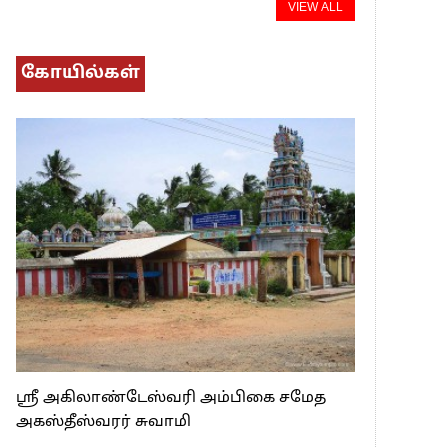
VIEW ALL
கோயில்கள்
ஸ்ரீ அகிலாண்டேஸ்வரி அம்பிகை சமேத
அகஸ்தீஸ்வரர் சுவாமி