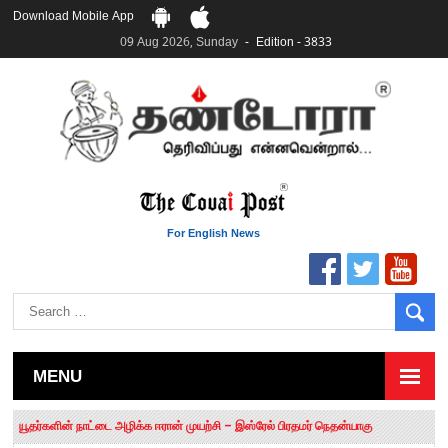
Download Mobile App
09 Aug 2026, Sunday
Edition - 3833
For English News
MENU
தமிழக சட்டப்பேரவையில் காலியிடங்கள் 6 ஆக உயர்வு
யூதர்களின் நாட்டை அழிக்க ஈரான் முயற்சி – இஸ்ரேல் பிரதமர் நெதன்யாகு
“மக்களால் நிராகரிக்கப்பட்டவர் ஸ்டாலின்!” – செங்கோட்டையன்