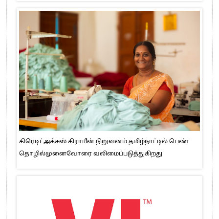
கிரெடிட்அக்சஸ் கிராமீன் நிறுவனம் தமிழ்நாட்டில் பெண்
தொழில்முனைவோரை வலிமைப்படுத்துகிறது