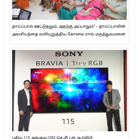
தாய்ப்பால் ஊட்டுதலும், அதற்கு அப்பாலும்” – தாய்ப்பாலின்
அவசியத்தை வலியுறுத்திய கோவை ராவ் மருத்துவமனை
புதிய 115 அங்குல (292 செ.மீ) ட்ரூ ஆர்ஜிபி