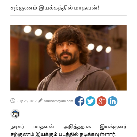
எங்களை நீக்குவதற்கு இபிஎஸ்க்கு அதிகாரம் இல்லை.. – சி. வி.சண்முகம்
சற்குணம் இயக்கத்தில் மாதவன்!
எஸ்.பி.வேலுமணி, சி.வி.சண்முகம் உள்ளிட்ட MLA-க்கள் பதவி பறிப்பு
”நீட் தேர்வை முழுமையாக ரத்து செய்ய வேண்டும்”- முதல்வர் விஜய்
“மாணவர்கள் நடத்திய மொழிப்போரில் ஸ்டிக்கர் ஒட்டிக்கொண்டது திமுக”- பாமக
தலைவர் அன்புமணி ராமதாஸ்
பிரவீன் சக்ரவர்த்தியின் கருத்து காங்கிரஸ் தலைமையின் கருத்து கிடையாது – கார்த்தி
சிதம்பரம்
“ஜெயலலிதா அவர்களே என் ரோல் மாடல்” -பிரேமலதா விஜயகாந்த் பேட்டி
ராகுல் காந்தி கைது – தவெக தலைவர் விஜய் கண்டனம்
செத்து சாம்பல் ஆனாலும் தனித்துதான் போட்டி – சீமான்
பாகிஸ்தானின் அணு ஆயுத மிரட்டலுக்கு அஞ்சமாட்டோம் – இந்தியா
மத்திய ஆசிரியர் தகுதித் தேர்வு: பட்டதாரிகள் அக்.16 வரை விண்ணப்பிக்கலாம்
தமிழக சட்டப்பேரவையில் காலியிடங்கள் 6 ஆக உயர்வு
July 25, 2017
tamilsamayam.com
நடிகர் மாதவன் அடுத்ததாக இயக்குனர்
சற்குணம் இயக்கும் படத்தில் நடிக்கவுள்ளார்.