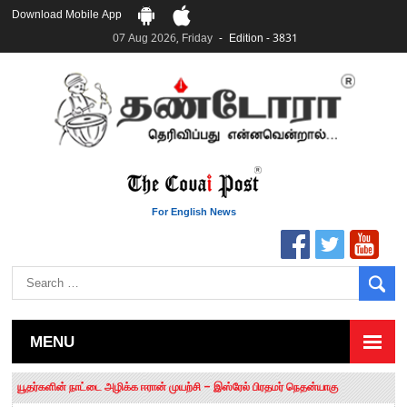
Download Mobile App
07 Aug 2026, Friday
Edition - 3831
For English News
MENU
தமிழக சட்டப்பேரவையில் காலியிடங்கள் 6 ஆக உயர்வு
யூதர்களின் நாட்டை அழிக்க ஈரான் முயற்சி – இஸ்ரேல் பிரதமர் நெதன்யாகு
“மக்களால் நிராகரிக்கப்பட்டவர் ஸ்டாலின்!” – செங்கோட்டையன்