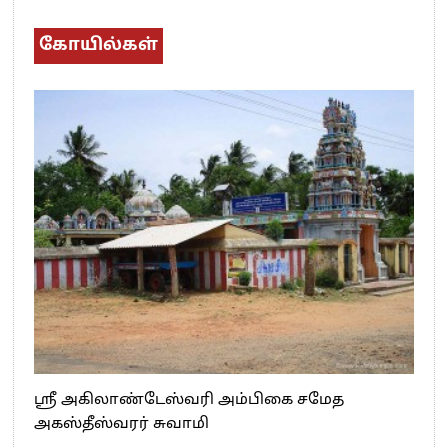
கோயில்கள்
ஸ்ரீ அகிலாண்டேஸ்வரி அம்பிகை சமேத
அகஸ்தீஸ்வரர் சுவாமி