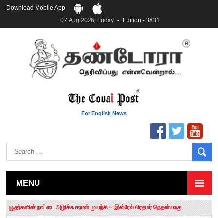
Download Mobile App
07 Aug 2026, Friday
Edition - 3831
For English News
MENU
தமிழக சட்டப்பேரவையில் காலியிடங்கள் 6 ஆக உயர்வு
யூதர்களின் நாட்டை அழிக்க ஈரான் முயற்சி – இஸ்ரேல் பிரதமர் நெதன்யாகு
“மக்களால் நிராகரிக்கப்பட்டவர் ஸ்டாலின்!” – செங்கோட்டையன்