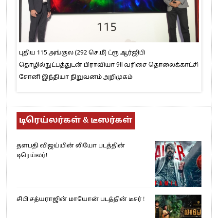
புதிய 115 அங்குல (292 செ.மீ) ட்ரூ ஆர்ஜிபி
தொழில்நுட்பத்துடன் பிராவியா 9II வரிசை தொலைக்காட்சி
சோனி இந்தியா நிறுவனம் அறிமுகம்
டிரெய்லர்கள் & டீஸர்கள்
தளபதி விஜய்யின் லியோ படத்தின்
டிரெய்லர்!
சிபி சத்யராஜின் மாயோன் படத்தின் டீசர் !