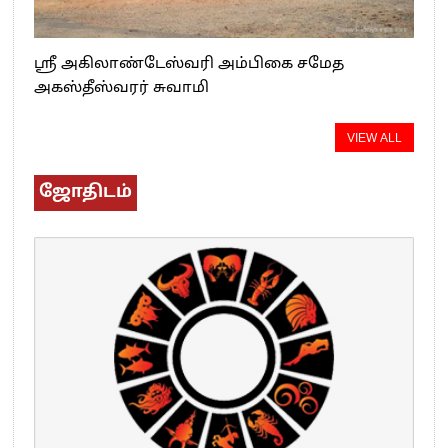
ஸ்ரீ அகிலாண்டேஸ்வரி அம்பிகை சமேத
அகஸ்தீஸ்வரர் சுவாமி
VIEW ALL
ஜோதிடம்